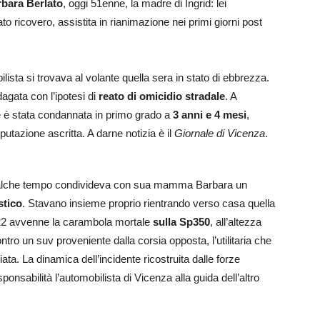
bara Berlato
, oggi 51enne, la madre di Ingrid: lei
o ricovero, assistita in rianimazione nei primi giorni post
lista si trovava al volante quella sera in stato di ebbrezza.
dagata con l’ipotesi di
reato di omicidio stradale
. A
e è stata condannata in primo grado a
3 anni e 4 mesi
,
utazione ascritta. A darne notizia è il
Giornale di Vicenza
.
 qualche tempo condivideva con sua mamma Barbara un
stico
. Stavano insieme proprio rientrando verso casa quella
 22 avvenne la carambola mortale
sulla Sp350
, all’altezza
ontro un suv proveniente dalla corsia opposta, l’utilitaria che
ata. La dinamica dell’incidente ricostruita dalle forze
onsabilità l’automobilista di Vicenza alla guida dell’altro