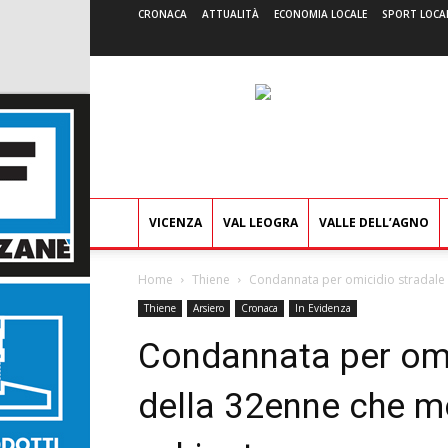
CRONACA
ATTUALITÀ
ECONOMIA LOCALE
SPORT LOCA
VICENZA
VAL LEOGRA
VALLE DELL’AGNO
Home
Thiene
Condannata per omicidio stradale l
Thiene
Arsiero
Cronaca
In Evidenza
Condannata per omi
della 32enne che mo