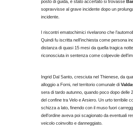
posto di guida, è stato accertato si trovasse
Bar
sopravvisse al grave incidente dopo un prolungat
incidente.
I riscontri ematochimici rivelarono che l’automobi
Quindi fu iscritta nell’inchiesta come persona in
distanza di quasi 15 mesi da quella tragica nott
riconosciuta in sentenza come colpevole dell’imp
Ingrid Dal Santo, cresciuta nel Thienese, da
alloggio a Forni, nel territorio comunale di
Valda
sera di tardo autunno, quando poco dopo delle
del confine tra Velo e Arsiero. Un urto terribile c
schizza a lato, finendo con il muso fuori carreggi
dell’ordine aveva poi scagionato da eventuali resp
veicolo coinvolto e danneggiato.