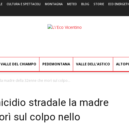
LE
CULTURA E SPETTACOLI
MONTAGNA
METEO
BLOG
STORIE
ECO ENERGETI
L'Eco
Vicentino
VALLE DEL CHIAMPO
PEDEMONTANA
VALLE DELL’ASTICO
ALTOP
a madre della 32enne che morì sul colpo...
cidio stradale la madre
rì sul colpo nello