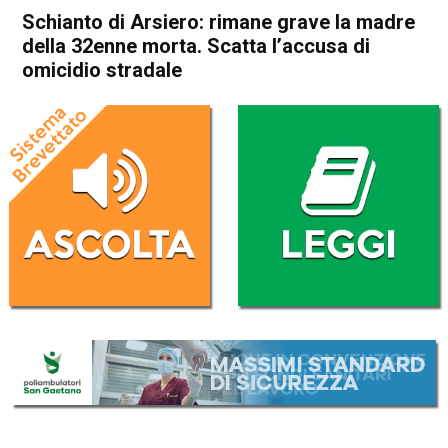
Schianto di Arsiero: rimane grave la madre
della 32enne morta. Scatta l’accusa di
omicidio stradale
Home
Thiene
Arsiero
Thiene
Arsiero
Cronaca
In Evidenza
Valdastico
Schianto di Arsiero: rimane
grave la madre della 32enne
morta. Scatta l’accusa di
omicidio stradale
Da
Omar Dal Maso
15 Dicembre 2022
(aggiornato il
15 Dicembre 2022 16:15
)