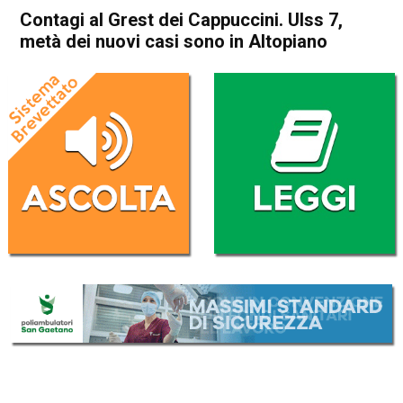
Contagi al Grest dei Cappuccini. Ulss 7,
metà dei nuovi casi sono in Altopiano
Home
Thiene
Asiago
Bassano del Grappa
In Evidenza
Thiene
Contagi al Grest dei
Cappuccini. Ulss 7, metà dei
nuovi casi sono in Altopiano
Da
Mariagrazia Bonollo
17 Luglio 2021
(aggiornato il
17 Luglio 2021 23:30
)
ASCOLTA L'AUDIO