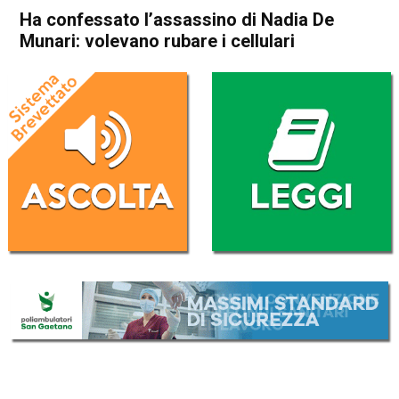
Ha confessato l’assassino di Nadia De
Munari: volevano rubare i cellulari
Home
Schio
Cronaca
In Evidenza
Schio
Ha confessato l’assassino di
Nadia De Munari: volevano
rubare i cellulari
Da
Redazione
17 Luglio 2021
(aggiornato il
17 Luglio 2021 23:34
)
ASCOLTA L'AUDIO