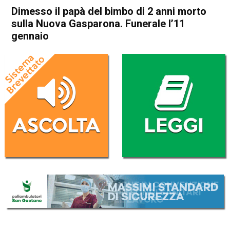
Dimesso il papà del bimbo di 2 anni morto
sulla Nuova Gasparona. Funerale l’11
gennaio
Home
Thiene
Cronaca
In Evidenza
Thiene
Dimesso il papà del bimbo di
2 anni morto sulla Nuova
Gasparona. Funerale l’11
gennaio
Da
Omar Dal Maso
31 Dicembre 2019
(aggiornato il
3 Gennaio 2020 20:18
)