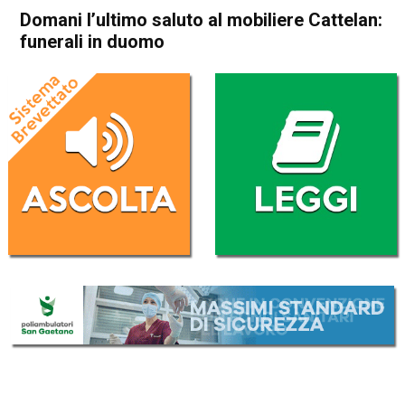
Domani l’ultimo saluto al mobiliere Cattelan:
funerali in duomo
Home
Thiene
Cronaca
In Evidenza
Thiene
Domani l’ultimo saluto al
mobiliere Cattelan: funerali in
duomo
Da
Redazione
19 Settembre 2017
(aggiornato il
19 Settembre 2017 20:10
)
ASCOLTA L'AUDIO