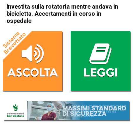
Investita sulla rotatoria mentre andava in
bicicletta. Accertamenti in corso in
ospedale
Home
Thiene
Cronaca
In Evidenza
Thiene
Investita sulla rotatoria
mentre andava in bicicletta.
Accertamenti in corso in
ospedale
Da
Omar Dal Maso
21 Giugno 2022
(aggiornato il
21 Giugno 2022 19:23
)