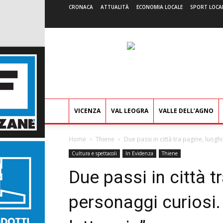
CRONACA
ATTUALITÀ
ECONOMIA LOCALE
SPORT LOCA
VICENZA
VAL LEOGRA
VALLE DELL’AGNO
Home
Thiene
Due passi in città tra pagine, luoghi
Cultura e spettacoli
In Evidenza
Thiene
Due passi in città t
personaggi curiosi.