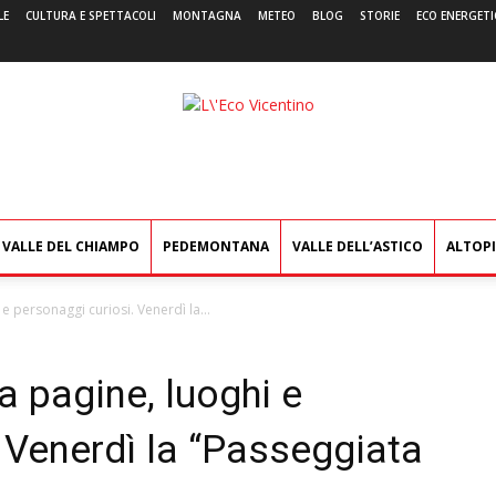
LE
CULTURA E SPETTACOLI
MONTAGNA
METEO
BLOG
STORIE
ECO ENERGETI
L'Eco
Vicentino
VALLE DEL CHIAMPO
PEDEMONTANA
VALLE DELL’ASTICO
ALTOP
 e personaggi curiosi. Venerdì la...
ra pagine, luoghi e
 Venerdì la “Passeggiata