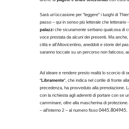
Sarà un’occasione per “leggere” i luoghi di Thi
passo – qui in senso più letterale che letterario
palazz
i che sicuramente serbano qualcosa di cu
voce prestata da alcuni dei presenti. Ma anche, 
città e all’Altovicentino, aneddoti e storie del 
saranno toccate su un percorso non faticoso, ad
Ad ideare e rendere presto realtà lo scorcio di or
“
Libramente
“, che indica nel cortile di fronte al
precedenza, ha provveduto alla prenotazione. La pa
con la richiesta agli aderenti di portare con se
camminare, oltre alla mascherina di protezione. Pe
– all’interno 2 – al numero fisso
0445.804945.