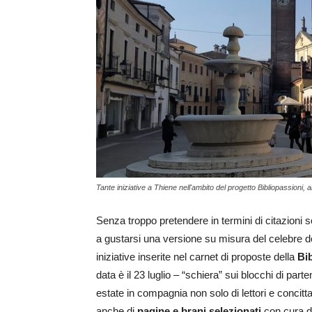
Tante iniziative a Thiene nell'ambito del progetto Bibliopassioni, a
Senza troppo pretendere in termini di citazioni so
a gustarsi una versione su misura del celebre de
iniziative inserite nel carnet di proposte della
Bib
data è il 23 luglio – “schiera” sui blocchi di par
estate in compagnia non solo di lettori e concittad
anche di
pagine e brani selezionati
con cura da