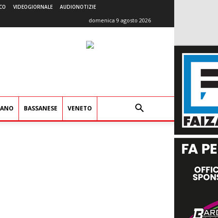
CO
VIDEOGIORNALE
AUDIONOTIZIE
domenica 9 agosto 2026
IANO
BASSANESE
VENETO