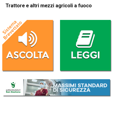
Trattore e altri mezzi agricoli a fuoco
Home
Thiene
Fara Vicentino
Cronaca
Thiene
Fara Vicentino
In Evidenza
Trattore e altri mezzi agricoli
a fuoco
Da
Redazione
15 Aprile 2019
(aggiornato il
16 Aprile 2019 8:24
)
ASCOLTA L'AUDIO
Lettore
00:00
00:00