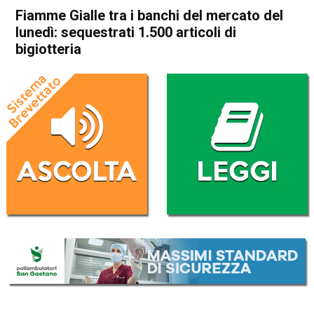
Fiamme Gialle tra i banchi del mercato del
lunedì: sequestrati 1.500 articoli di
bigiotteria
Home
Thiene
Cronaca
In Evidenza
Thiene
Fiamme Gialle tra i banchi del
mercato del lunedì:
sequestrati 1.500 articoli di
bigiotteria
Da
Omar Dal Maso
1 Febbraio 2023
(aggiornato il
1 Febbraio 2023 19:19
)