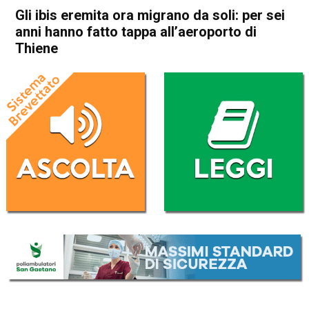
Gli ibis eremita ora migrano da soli: per sei
anni hanno fatto tappa all’aeroporto di
Thiene
Home
Thiene
Attualità
In Evidenza
Thiene
Gli ibis eremita ora migrano
da soli: per sei anni hanno
fatto tappa all’aeroporto di
Thiene
Da
Mariagrazia Bonollo
15 Maggio 2020
(aggiornato il
15 Maggio 2020 22:13
)