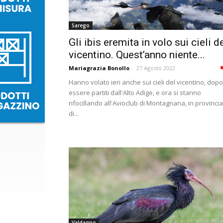
Sarego
Gli ibis eremita in volo sui cieli d
vicentino. Quest’anno niente...
Mariagrazia Bonollo
-
27 Agosto 2022
Hanno volato ieri anche sui cieli del vicentino, dopo
essere partiti dall'Alto Adige, e ora si stanno
rifocillando all'Avioclub di Montagnana, in provincia
di...
Valdagno