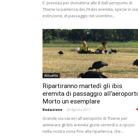
E' prevista per domattina alle 8 dall'aeroporto di
Thiene la partenza dei 29 ibis eremita, specie in via
estinzione, di passaggio nel vicentino...
Attualità
Ripartiranno martedì gli ibis
eremita di passaggio all’aeroport
Morto un esemplare
Redazione
-
28 Agosto 2017
Grande via vai ieri all'aeroporto di Thiene per
ammirare gli ibis eremita giunti venerdì e a riposo
nella nostra zona fino alla ripartenza, che...