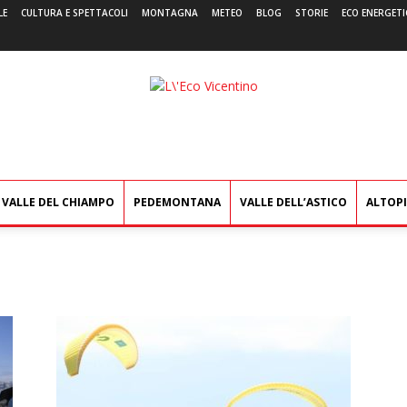
LE
CULTURA E SPETTACOLI
MONTAGNA
METEO
BLOG
STORIE
ECO ENERGETI
L'Eco
Vicentino
VALLE DEL CHIAMPO
PEDEMONTANA
VALLE DELL’ASTICO
ALTOP