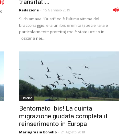
transitati...
Redazione
-
15 Gennaio 2019
ro
Si chiamava "Dusti" ed è l'ultima vittima del
bracconaggio: era un ibis eremita (specie rara e
particolarmente protetta) che è stato ucciso in
Toscana nei...
Thiene
Bentornato ibis! La quinta
migrazione guidata completa il
reinserimento in Europa
Mariagrazia Bonollo
-
21 Agosto 2018