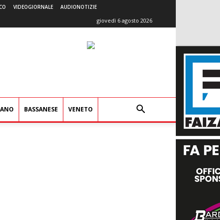
CO
VIDEOGIORNALE
AUDIONOTIZIE
giovedì 6 agosto 2026
IANO
BASSANESE
VENETO