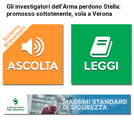
Gli investigatori dell’Arma perdono Stella:
promosso sottotenente, vola a Verona
Home
Thiene
Cronaca
In Evidenza
Thiene
Gli investigatori dell’Arma
perdono Stella: promosso
sottotenente, vola a Verona
Da
Redazione
8 Gennaio 2019
(aggiornato il
8 Gennaio 2019 17:47
)
ASCOLTA L'AUDIO