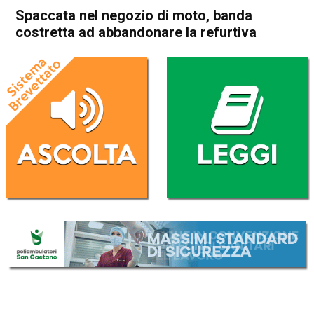
Spaccata nel negozio di moto, banda
costretta ad abbandonare la refurtiva
Home
Valdagno
Cornedo Vicentino
Valdagno
Cornedo Vicentino
Cronaca
In Evidenza
Spaccata nel negozio di
moto, banda costretta ad
abbandonare la refurtiva
Da
Redazione
7 Febbraio 2018
(aggiornato il
7 Febbraio 2018 18:19
)
ASCOLTA L'AUDIO