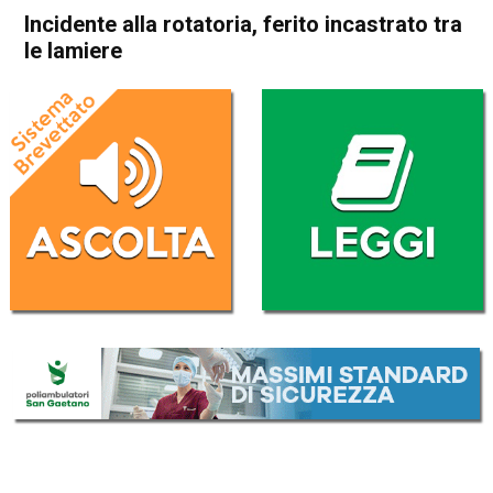
Incidente alla rotatoria, ferito incastrato tra
le lamiere
Home
Thiene
Cronaca
In Evidenza
Thiene
Incidente alla rotatoria, ferito
incastrato tra le lamiere
Da
Redazione
16 Maggio 2026
(aggiornato il
16 Maggio 2026 19:24
)
ASCOLTA L'AUDIO
Lettore
00:00
00:00