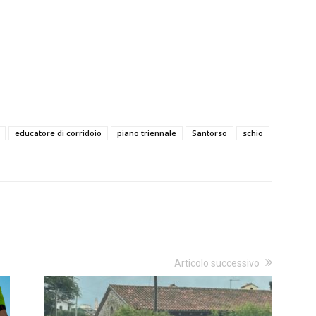
educatore di corridoio
piano triennale
Santorso
schio
Articolo successivo