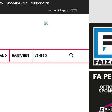
CO
VIDEOGIORNALE
AUDIONOTIZIE
venerdì 7 agosto 2026
IANO
BASSANESE
VENETO