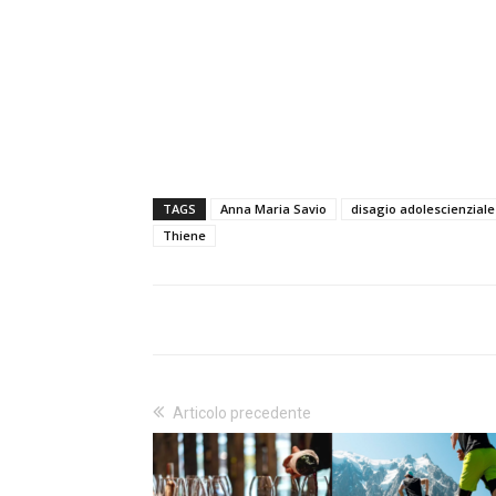
TAGS
Anna Maria Savio
disagio adolescienziale
Thiene
Articolo precedente