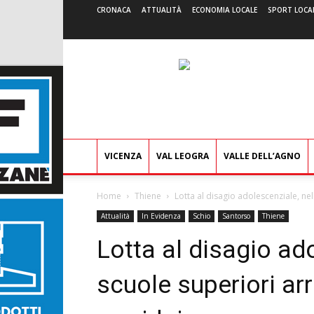
CRONACA
ATTUALITÀ
ECONOMIA LOCALE
SPORT LOCA
VICENZA
VAL LEOGRA
VALLE DELL’AGNO
Home
Thiene
Lotta al disagio adolescenziale, nel
Attualità
In Evidenza
Schio
Santorso
Thiene
Lotta al disagio ado
scuole superiori arr