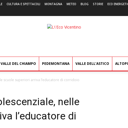
LE
CULTURA E SPETTACOLI
MONTAGNA
METEO
BLOG
STORIE
ECO ENERGETI
L'Eco
Vicentino
VALLE DEL CHIAMPO
PEDEMONTANA
VALLE DELL’ASTICO
ALTOP
le scuole superiori arriva l’educatore di corridoio
lescenziale, nelle
iva l’educatore di