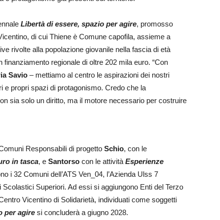
iennale
Libertà di essere, spazio per agire
, promosso
o Vicentino, di cui Thiene è Comune capofila, assieme a
ative rivolte alla popolazione giovanile nella fascia di età
n finanziamento regionale di oltre 202 mila euro. “Con
ia Savio
– mettiamo al centro le aspirazioni dei nostri
ri e propri spazi di protagonismo. Credo che la
 non sia solo un diritto, ma il motore necessario per costruire
e Comuni Responsabili di progetto
Schio
, con le
uro in tasca
, e
Santorso
con le attività
Esperienze
 sono i 32 Comuni dell’ATS Ven_04, l’Azienda Ulss 7
ti Scolastici Superiori. Ad essi si aggiungono Enti del Terzo
Centro Vicentino di Solidarietà, individuati come soggetti
o per agire
si concluderà a giugno 2028.