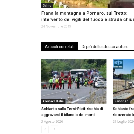
Schio
Frana la montagna a Pornaro, sul Tretto:
intervento dei vigili del fuoco e strada chiu
24 Novembre 2019
Articoli correlati
Di più dello stesso autore
Cronaca Italia
Sandrigo
Schianto sulla Terni-Rieti: rischia di
Schianto fr
aggravarsi il bilancio dei morti
ricoverato i
3 Agosto 2026
29 Luglio 202