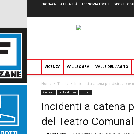
CRONACA
ATTUALITÀ
ECONOMIA LOCALE
SPORT LOCA
VICENZA
VAL LEOGRA
VALLE DELL’AGNO
Home
Thiene
Incidenti a catena per distrazione 
Cronaca
In Evidenza
Thiene
Incidenti a catena p
del Teatro Comunale
Da
Redazione
-
24 Novembre 2019
(aggiornato il
25 No