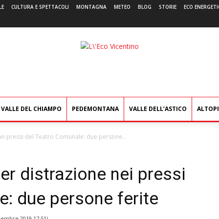
LE
CULTURA E SPETTACOLI
MONTAGNA
METEO
BLOG
STORIE
ECO ENERGETI
L'Eco
Vicentino
VALLE DEL CHIAMPO
PEDEMONTANA
VALLE DELL’ASTICO
ALTOP
nei pressi del Teatro Comunale: due persone...
er distrazione nei pressi
: due persone ferite
vembre 2019 17:51
)