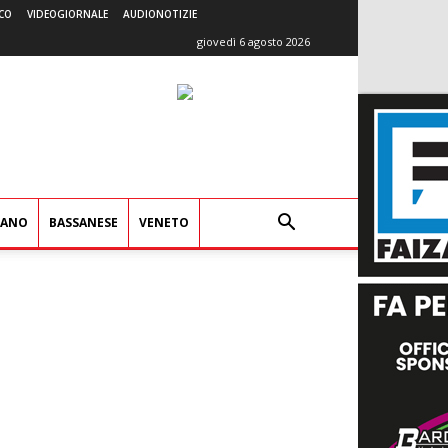
CO
VIDEOGIORNALE
AUDIONOTIZIE
giovedì 6 agosto 2026
IANO
BASSANESE
VENETO