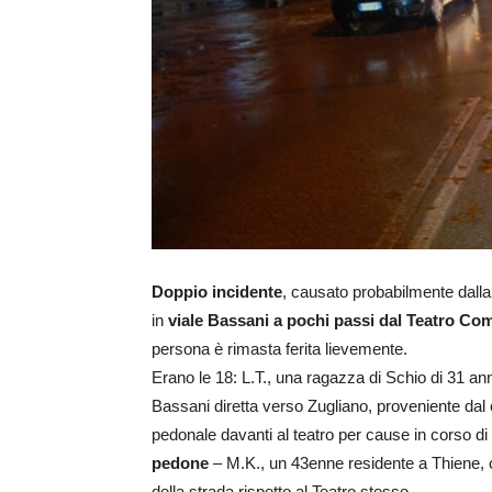
Doppio incidente
, causato probabilmente dalla
in
viale Bassani a pochi passi dal Teatro Co
persona è rimasta ferita lievemente.
Erano le 18: L.T., una ragazza di Schio di 31 ann
Bassani diretta verso Zugliano, proveniente dal 
pedonale davanti al teatro per cause in corso d
pedone
– M.K., un 43enne residente a Thiene, 
della strada rispetto al Teatro stesso.