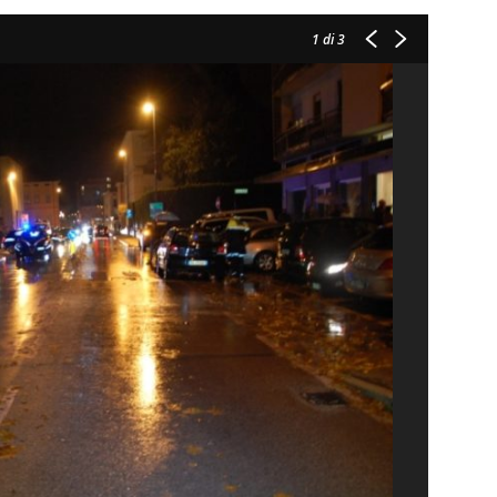
1
di 3