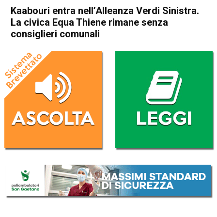
Kaabouri entra nell’Alleanza Verdi Sinistra.
La civica Equa Thiene rimane senza
consiglieri comunali
Home
Thiene
Attualità
In Evidenza
Thiene
Kaabouri entra nell’Alleanza
Verdi Sinistra. La civica Equa
Thiene rimane senza
consiglieri comunali
Da
Mariagrazia Bonollo
11 Febbraio 2026
(aggiornato il
11 Febbraio 2026 14:49
)