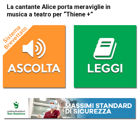
La cantante Alice porta meraviglie in
musica a teatro per “Thiene +”
Home
Thiene
Cultura e spettacoli
Eco dei Comuni
In Evidenza
Publiredazionale
Thiene
La cantante Alice porta
meraviglie in musica a teatro
per “Thiene +”
Da
Redazione
30 Novembre 2024
(aggiornato il
30 Novembre 2024 17:46
)