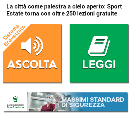
La città come palestra a cielo aperto: Sport
Estate torna con oltre 250 lezioni gratuite
Home
Thiene
Attualità
In Evidenza
Thiene
La città come palestra a cielo
aperto: Sport Estate torna
con oltre 250 lezioni gratuite
Da
Mariagrazia Bonollo
26 Maggio 2026
(aggiornato il
26 Maggio 2026 17:38
)
ASCOLTA L'AUDIO