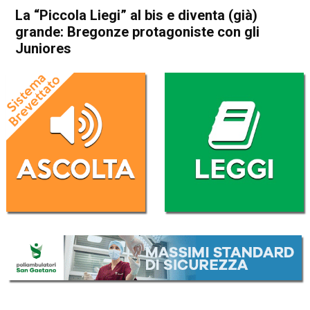
La “Piccola Liegi” al bis e diventa (già)
grande: Bregonze protagoniste con gli
Juniores
Home
Thiene
Thiene
Breganze
Carrè
Chiuppano
Fara Vicentino
In Evidenza
Sarcedo
Sport locale
Zanè
Zugliano
La “Piccola Liegi” al bis e
diventa (già) grande:
Bregonze protagoniste con
gli Juniores
Da
Redazione
29 Febbraio 2024
(aggiornato il
4 Marzo 2024 17:19
)