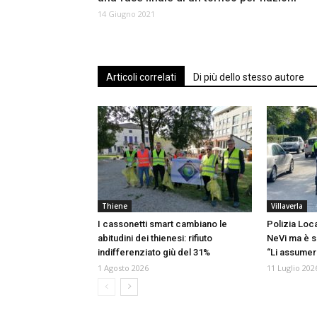
14 Giugno 2021
Articoli correlati
Di più dello stesso autore
Thiene
Villaverla
I cassonetti smart cambiano le
Polizia Loca
abitudini dei thienesi: rifiuto
NeVi ma è s
indifferenziato giù del 31%
“Li assume
1 Agosto 2026
11 Luglio 202