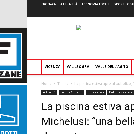
CRONACA
ATTUALITÀ
ECONOMIA LOCALE
SPORT LOCA
VICENZA
VAL LEOGRA
VALLE DELL’AGNO
Home
Thiene
La piscina estiva apre al pubblico, Mi
Attualità
Eco dei Comuni
In Evidenza
Publiredazionale
La piscina estiva ap
Michelusi: “una bella