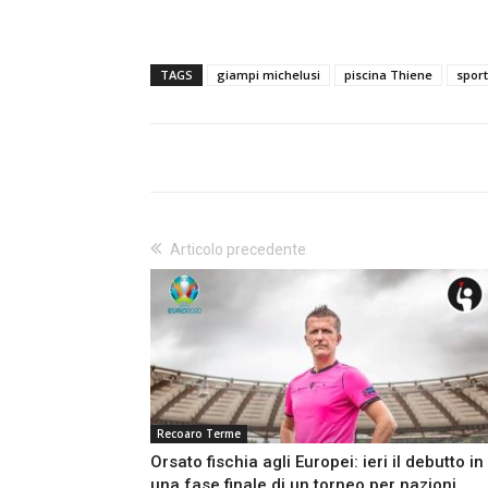
TAGS
giampi michelusi
piscina Thiene
spor
Articolo precedente
Recoaro Terme
Orsato fischia agli Europei: ieri il debutto in
una fase finale di un torneo per nazioni