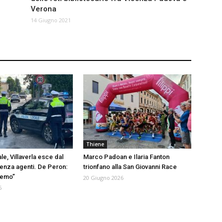
Verona
14 Giugno 2021
Thiene
le, Villaverla esce dal
Marco Padoan e Ilaria Fanton
enza agenti. De Peron:
trionfano alla San Giovanni Race
remo”
20 Giugno 2026
6