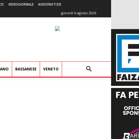
CO
VIDEOGIORNALE
AUDIONOTIZIE
giovedì 6 agosto 2026
IANO
BASSANESE
VENETO