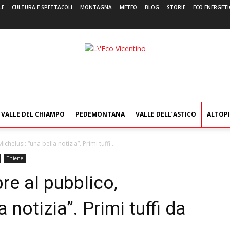
LE
CULTURA E SPETTACOLI
MONTAGNA
METEO
BLOG
STORIE
ECO ENERGETI
L'Eco
Vicentino
VALLE DEL CHIAMPO
PEDEMONTANA
VALLE DELL’ASTICO
ALTOP
chelusi: “una bella notizia”. Primi tuffi...
Thiene
re al pubblico,
 notizia”. Primi tuffi da