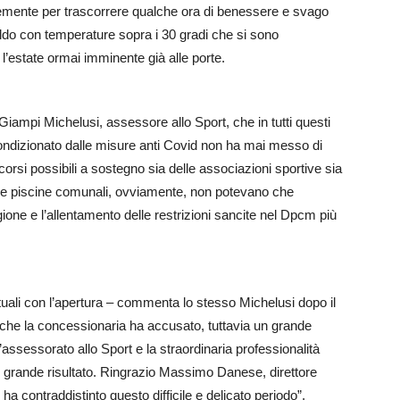
icemente per trascorrere qualche ora di benessere e svago
aldo con temperature sopra i 30 gradi che si sono
 l’estate ormai imminente già alle porte.
 Giampi Michelusi, assessore allo Sport, che in tutti questi
condizionato dalle misure anti Covid non ha mai messo di
corsi possibili a sostegno sia delle associazioni sportive sia
. E le piscine comunali, ovviamente, non potevano che
stagione e l’allentamento delle restrizioni sancite nel Dpcm più
tuali con l’apertura – commenta lo stesso Michelusi dopo il
mi che la concessionaria ha accusato, tuttavia un grande
’assessorato allo Sport e la straordinaria professionalità
to grande risultato. Ringrazio Massimo Danese, direttore
 ha contraddistinto questo difficile e delicato periodo”.