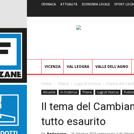
CRONACA
ATTUALITÀ
ECONOMIA LOCALE
SPORT LOCA
VICENZA
VAL LEOGRA
VALLE DELL’AGNO
Home
Thiene
Lugo di Vicenza
Il tema del Camb
Attualità
In Evidenza
Thiene
Lugo di Vicenza
Publir
Il tema del Cambiam
tutto esaurito
Da
Redazione
-
10 Ottobre 2023
(aggiornato il
10 Ottobr