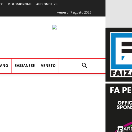
CO
VIDEOGIORNALE
AUDIONOTIZIE
venerdì 7 agosto 2026
IANO
BASSANESE
VENETO