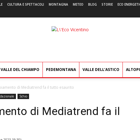
LE
CULTURA E SPETTACOLI
MONTAGNA
METEO
BLOG
STORIE
ECO ENERGETI
L'Eco
Vicentino
VALLE DEL CHIAMPO
PEDEMONTANA
VALLE DELL’ASTICO
ALTOP
iamento di Mediatrend fa il tutto esaurito
edazionale
Schio
ento di Mediatrend fa il
e 2023 19:30
)