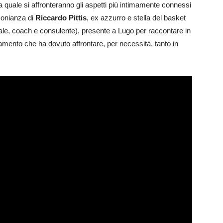
a quale si affronteranno gli aspetti più intimamente connessi
monianza di
Riccardo Pittis
, ex azzurro e stella del basket
nale, coach e consulente), presente a Lugo per raccontare in
mento che ha dovuto affrontare, per necessità, tanto in