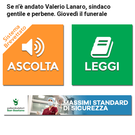
Se n’è andato Valerio Lanaro, sindaco
gentile e perbene. Giovedì il funerale
Home
Thiene
Lugo di Vicenza
Attualità
In Evidenza
Thiene
Lugo di Vicenza
Se n’è andato Valerio Lanaro,
sindaco gentile e perbene.
Giovedì il funerale
Da
Mariagrazia Bonollo
18 Aprile 2017
(aggiornato il
20 Settembre 2017 17:42
)
ASCOLTA L'AUDIO