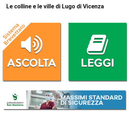
Le colline e le ville di Lugo di Vicenza
Home
Blog
Blog
Esplorare il Vicentino
In Evidenza
Thiene
Lugo di Vicenza
Le colline e le ville di Lugo di
Vicenza
Da
Mirko Cocco
25 Dicembre 2022
(aggiornato il
25 Dicembre 2022 18:11
)
ASCOLTA L'AUDIO
Lettore
00:00
00:00