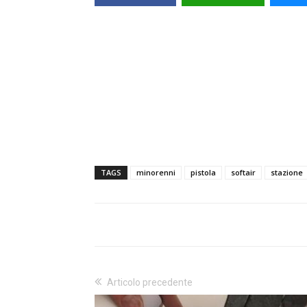
TAGS
minorenni
pistola
softair
stazione
Articolo precedente