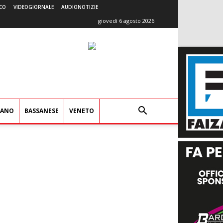
CO
VIDEOGIORNALE
AUDIONOTIZIE
giovedì 6 agosto 2026
IANO
BASSANESE
VENETO