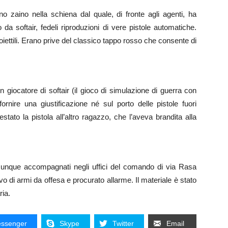
no zaino nella schiena dal quale, di fronte agli agenti, ha
da softair, fedeli riproduzioni di vere pistole automatiche.
oiettili. Erano prive del classico tappo rosso che consente di
 giocatore di softair (il gioco di simulazione di guerra con
rnire una giustificazione né sul porto delle pistole fuori
stato la pistola all’altro ragazzo, che l’aveva brandita alla
omunque accompagnati negli uffici del comando di via Rasa
vo di armi da offesa e procurato allarme. Il materiale è stato
ria.
ssenger
Skype
Twitter
Email