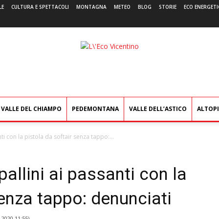
LE
CULTURA E SPETTACOLI
MONTAGNA
METEO
BLOG
STORIE
ECO ENERGETI
L'Eco
Vicentino
VALLE DEL CHIAMPO
PEDEMONTANA
VALLE DELL’ASTICO
ALTOP
i con la pistola da softair senza tappo:...
allini ai passanti con la
senza tappo: denunciati
 2020 11:55
)