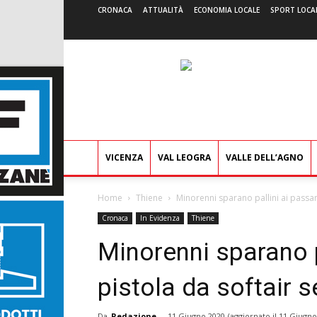
CRONACA
ATTUALITÀ
ECONOMIA LOCALE
SPORT LOCA
VICENZA
VAL LEOGRA
VALLE DELL’AGNO
Home
Thiene
Minorenni sparano pallini ai passant
Cronaca
In Evidenza
Thiene
Minorenni sparano p
pistola da softair 
Da
Redazione
-
11 Giugno 2020
(aggiornato il
11 Giugno