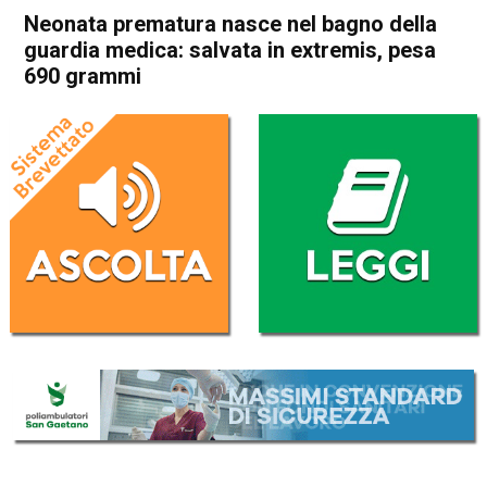
Neonata prematura nasce nel bagno della
guardia medica: salvata in extremis, pesa
690 grammi
Home
Thiene
Cronaca
In Evidenza
Thiene
Neonata prematura nasce
nel bagno della guardia
medica: salvata in extremis,
pesa 690 grammi
Da
Mariagrazia Bonollo
8 Gennaio 2021
(aggiornato il
9 Gennaio 2021 16:16
)