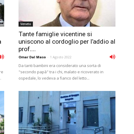
Veneto
Tante famiglie vicentine si
a
uniscono al cordoglio per l’addio al
prof....
Omar Dal Maso
-
1 Agosto 2022
Da tanti bambini era considerato una sorta di
re
"secondo papà" tra i chi, malato e ricoverato in
.
ospedale, lo vedeva a fianco del letto...