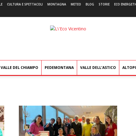
LE
CULTURA E SPETTACOLI
MONTAGNA
METEO
BLOG
STORIE
ECO ENERGETI
L'Eco
Vicentino
VALLE DEL CHIAMPO
PEDEMONTANA
VALLE DELL’ASTICO
ALTOP