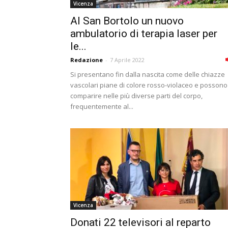
Vicenza
Al San Bortolo un nuovo
ambulatorio di terapia laser per
le...
Redazione
-
7 Aprile 2022
Si presentano fin dalla nascita come delle chiazze
vascolari piane di colore rosso-violaceo e possono
comparire nelle più diverse parti del corpo,
frequentemente al...
Vicenza
Donati 22 televisori al reparto