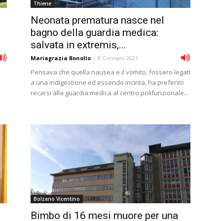
Thiene
Neonata prematura nasce nel
bagno della guardia medica:
salvata in extremis,...
Mariagrazia Bonollo
-
8 Gennaio 2021
Pensava che quella nausea e il vomito, fossero legati
a una indigestione ed essendo incinta, ha preferito
recarsi alla guardia medica al centro polifunzionale...
Bolzano Vicentino
Bimbo di 16 mesi muore per una