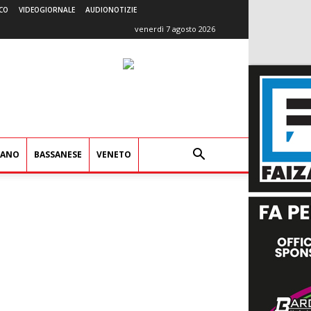
CO
VIDEOGIORNALE
AUDIONOTIZIE
venerdì 7 agosto 2026
IANO
BASSANESE
VENETO