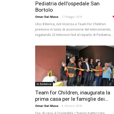
Pediatria dell’ospedale San
Bortolo
Omar Dal Maso
-
27 Maggio 2019
Ulss 8 Berica, Acli Vicenza e Team For Children
premono in tasto di accensione del telecomando,
regalando 22 televisori led al reparto di Pediatria...
In Evidenza
Team for Children, inaugurata la
prima casa per le famiglie dei...
Omar Dal Maso
-
8 Ottobre 2018
Qui, di casa, è l'ospitalità. L'hanno battezzata