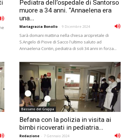
ti
Pediatra dell’ospedale di Santorso
muore a 34 anni. “Annaelena era
una...
Mariagrazia Bonollo
-
9 Dicembre 2024
che
Sarà domani mattina nella chiesa arcipretale di
S.Angelo di Piove di Sacco l'ultimo saluto ad
Annaelena Contin, pediatra di soli 34 anni in forza...
Bassano del Grappa
Befana con la polizia in visita ai
bimbi ricoverati in pediatria...
Redazione
-
7 Gennaio 2024