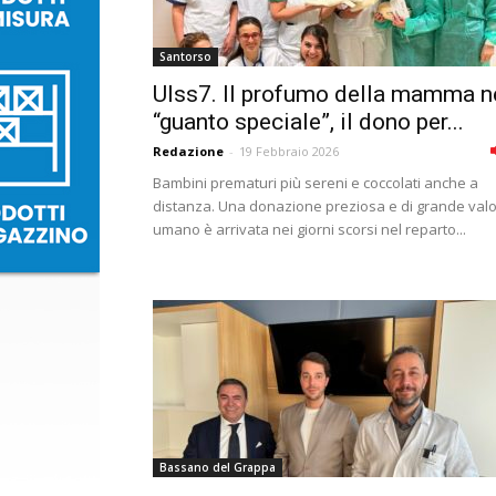
Santorso
Ulss7. Il profumo della mamma n
“guanto speciale”, il dono per...
Redazione
-
19 Febbraio 2026
Bambini prematuri più sereni e coccolati anche a
distanza. Una donazione preziosa e di grande val
umano è arrivata nei giorni scorsi nel reparto...
Bassano del Grappa