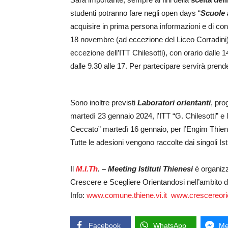
studenti potranno fare negli open days “
Scuole 
acquisire in prima persona informazioni e di con
18 novembre (ad eccezione del Liceo Corradini
eccezione dell’ITT Chilesotti), con orario dalle 
dalle 9.30 alle 17. Per partecipare servirà pre
Sono inoltre previsti
Laboratori orientanti
, pro
martedì 23 gennaio 2024, l’ITT “G. Chilesotti” 
Ceccato” martedì 16 gennaio, per l’Engim Thien
Tutte le adesioni vengono raccolte dai singoli Ist
Il
M.I.Th
. – Meeting Istituti Thienesi
è organizz
Crescere e Scegliere Orientandosi nell’ambito de
Info:
www.comune.thiene.vi.it
www.crescereorie
Facebook
WhatsApp
Me