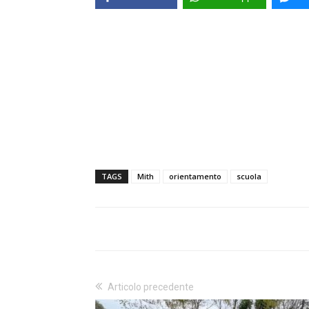
TAGS
Mith
orientamento
scuola
Articolo precedente