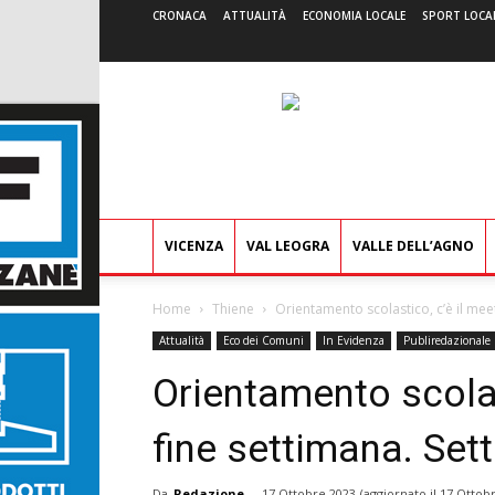
CRONACA
ATTUALITÀ
ECONOMIA LOCALE
SPORT LOCA
VICENZA
VAL LEOGRA
VALLE DELL’AGNO
Home
Thiene
Orientamento scolastico, c’è il meet
Attualità
Eco dei Comuni
In Evidenza
Publiredazionale
Orientamento scolas
fine settimana. Sett
Da
Redazione
-
17 Ottobre 2023
(aggiornato il
17 Ottobr