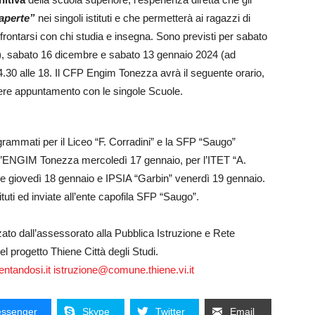
aperte”
nei singoli istituti e che permetterà ai ragazzi di
frontarsi con chi studia e insegna. Sono previsti per sabato
), sabato 16 dicembre e sabato 13 gennaio 2024 (ad
14.30 alle 18. Il CFP Engim Tonezza avrà il seguente orario,
ndere appuntamento con le singole Scuole.
grammati per il Liceo “F. Corradini” e la SFP “Saugo”
e l’ENGIM Tonezza mercoledì 17 gennaio, per l’ITET “A.
e giovedì 18 gennaio e IPSIA “Garbin” venerdì 19 gennaio.
ituti ed inviate all’ente capofila SFP “Saugo”.
ato dall’assessorato alla Pubblica Istruzione e Rete
l progetto Thiene Città degli Studi.
ntandosi.it
istruzione@comune.thiene.vi.it
ssenger
Skype
Twitter
Email