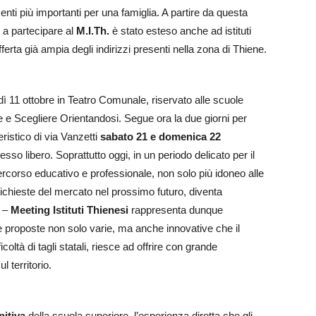
enti più importanti per una famiglia. A partire da questa
o a partecipare al
M.I.Th.
è stato esteso anche ad istituti
fferta già ampia degli indirizzi presenti nella zona di Thiene.
 11 ottobre in Teatro Comunale, riservato alle scuole
 e Scegliere Orientandosi. Segue ora la due giorni per
eristico di via Vanzetti
sabato 21 e domenica 22
sso libero. Soprattutto oggi, in un periodo delicato per il
percorso educativo e professionale, non solo più idoneo alle
ichieste del mercato nel prossimo futuro, diventa
–
Meeting Istituti Thienesi
rappresenta dunque
e proposte non solo varie, ma anche innovative che il
oltà di tagli statali, riesce ad offrire con grande
l territorio.
nitiva
della scuola superiore, l’esperienza diretta che gli