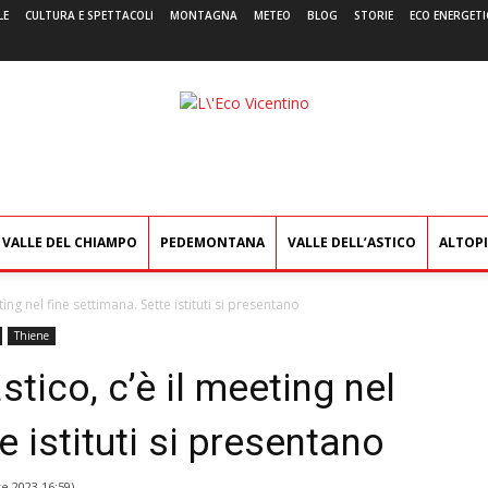
LE
CULTURA E SPETTACOLI
MONTAGNA
METEO
BLOG
STORIE
ECO ENERGETI
L'Eco
Vicentino
VALLE DEL CHIAMPO
PEDEMONTANA
VALLE DELL’ASTICO
ALTOP
ing nel fine settimana. Sette istituti si presentano
Thiene
tico, c’è il meeting nel
e istituti si presentano
e 2023 16:59
)