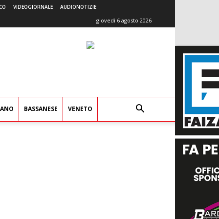
CO
VIDEOGIORNALE
AUDIONOTIZIE
giovedì 6 agosto 2026
IANO
BASSANESE
VENETO