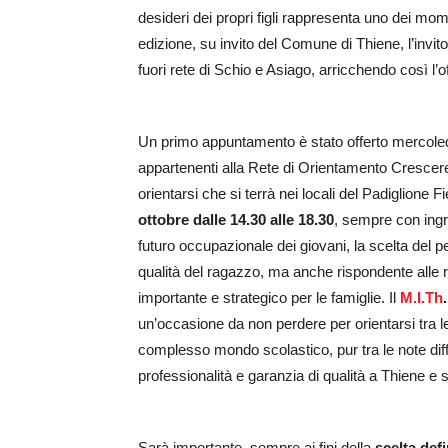
desideri dei propri figli rappresenta uno dei mom
edizione, su invito del Comune di Thiene, l’invit
fuori rete di Schio e Asiago, arricchendo così l’o
Un primo appuntamento è stato offerto mercoledì
appartenenti alla Rete di Orientamento Crescere
orientarsi che si terrà nei locali del Padiglione Fi
ottobre dalle 14.30 alle 18.30
, sempre con ingre
futuro occupazionale dei giovani, la scelta del 
qualità del ragazzo, ma anche rispondente alle r
importante e strategico per le famiglie. Il
M.I.Th
.
un’occasione da non perdere per orientarsi tra l
complesso mondo scolastico, pur tra le note diffic
professionalità e garanzia di qualità a Thiene e su
Sarà importante, sempre ai fini della
scelta defi