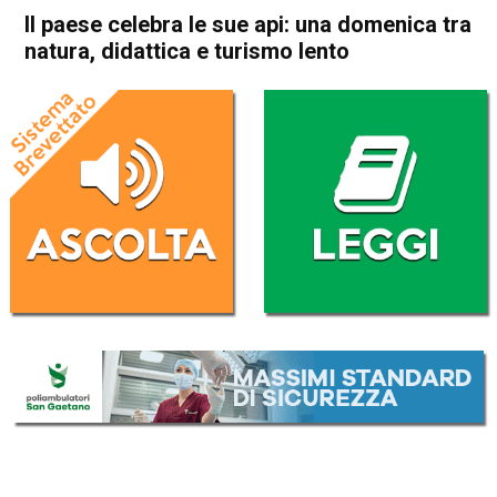
Il paese celebra le sue api: una domenica tra
natura, didattica e turismo lento
Home
Thiene
Pedemonte
Attualità
In Evidenza
Thiene
Pedemonte
Il paese celebra le sue api:
una domenica tra natura,
didattica e turismo lento
Da
Marco Zorzi
23 Maggio 2026
(aggiornato il
23 Maggio 2026 19:01
)
ASCOLTA L'AUDIO