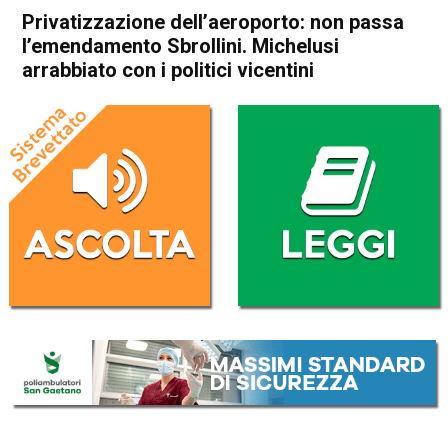
Privatizzazione dell’aeroporto: non passa
l’emendamento Sbrollini. Michelusi
arrabbiato con i politici vicentini
Home
Thiene
Attualità
In Evidenza
Thiene
Privatizzazione
dell’aeroporto: non passa
l’emendamento Sbrollini.
Michelusi arrabbiato con i
politici vicentini
Da
Mariagrazia Bonollo
13 Febbraio 2023
(aggiornato il
14 Febbraio 2023 7:47
)