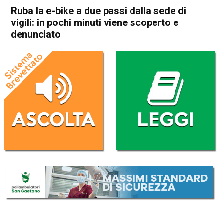
Ruba la e-bike a due passi dalla sede di
vigili: in pochi minuti viene scoperto e
denunciato
Home
Thiene
Cronaca
In Evidenza
Thiene
Ruba la e-bike a due passi
dalla sede di vigili: in pochi
minuti viene scoperto e
denunciato
Da
Redazione
28 Agosto 2019
(aggiornato il
28 Agosto 2019 21:18
)