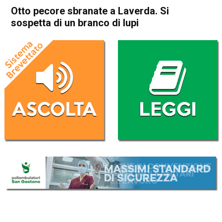
Otto pecore sbranate a Laverda. Si
sospetta di un branco di lupi
Home
Thiene
Salcedo
Cronaca
In Evidenza
Thiene
Salcedo
Otto pecore sbranate a
Laverda. Si sospetta di un
branco di lupi
Da
Redazione
14 Gennaio 2019
(aggiornato il
14 Gennaio 2019 17:48
)
ASCOLTA L'AUDIO