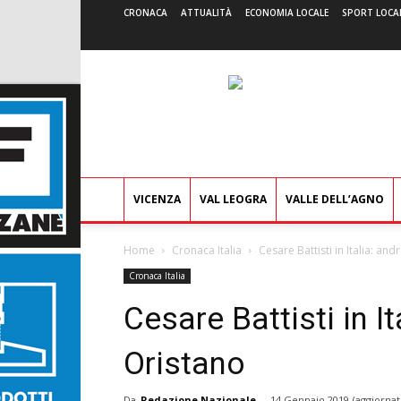
CRONACA
ATTUALITÀ
ECONOMIA LOCALE
SPORT LOCA
VICENZA
VAL LEOGRA
VALLE DELL’AGNO
Home
Cronaca Italia
Cesare Battisti in Italia: and
Cronaca Italia
Cesare Battisti in It
Oristano
Da
Redazione Nazionale
-
14 Gennaio 2019
(aggiornat