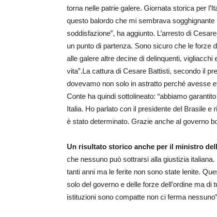
torna nelle patrie galere. Giornata storica per l’I
questo balordo che mi sembrava sogghignante n
soddisfazione”, ha aggiunto. L’arresto di Cesare 
un punto di partenza. Sono sicuro che le forze del
alle galere altre decine di delinquenti, vigliacch
vita”.La cattura di Cesare Battisti, secondo il pr
dovevamo non solo in astratto perché avesse effett
Conte ha quindi sottolineato: “abbiamo garantito 
Italia. Ho parlato con il presidente del Brasile e
è stato determinato. Grazie anche al governo bol
Un risultato storico anche per il ministro de
che nessuno può sottrarsi alla giustizia italiana.
tanti anni ma le ferite non sono state lenite. Qu
solo del governo e delle forze dell’ordine ma di tutt
istituzioni sono compatte non ci ferma nessuno”