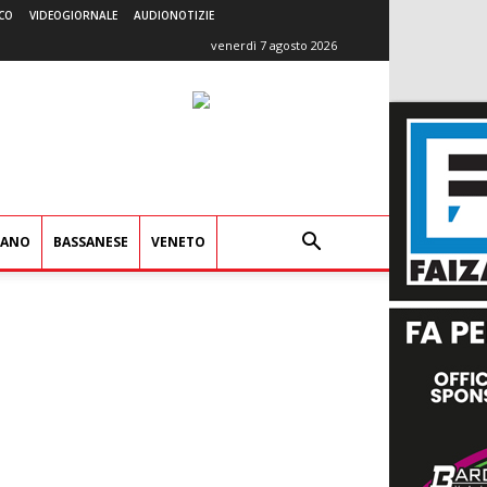
CO
VIDEOGIORNALE
AUDIONOTIZIE
venerdì 7 agosto 2026
IANO
BASSANESE
VENETO