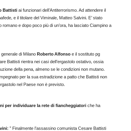
 Battisti
ai funzionari dell’Antiterrorismo. Ad attendere il
afede, e il titolare del Viminale, Matteo Salvini. E’ stato
calo romano e dopo poco più di un’ora, ha lasciato Ciampino a
e generale di Milano
Roberto Alfonso
e il sostituto pg
e Battisti rientra nei casi dell’ergastolo ostativo, ossia
secuzione della pena, almeno se le condizioni non mutano.
a impegnato per la sua estradizione a patto che Battisti non
’ergastolo nel Paese non è previsto.
i per individuare la rete di fiancheggiatori
che ha
vini:
” Finalmente l’assassino comunista Cesare Battisti