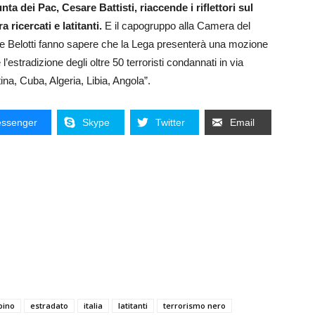
nta dei Pac, Cesare Battisti, riaccende i riflettori sul
 ricercati e latitanti.
E il capogruppo alla Camera del
le Belotti fanno sapere che la Lega presenterà una mozione
estradizione degli oltre 50 terroristi condannati in via
tina, Cuba, Algeria, Libia, Angola”.
ssenger
Skype
Twitter
Email
pino
estradato
italia
latitanti
terrorismo nero