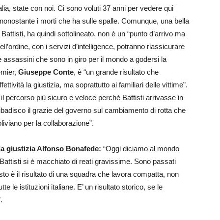
talia, state con noi. Ci sono voluti 37 anni per vedere qui
onostante i morti che ha sulle spalle. Comunque, una bella
Battisti, ha quindi sottolineato, non è un “punto d’arrivo ma
l’ordine, con i servizi d’intelligence, potranno riassicurare
i e assassini che sono in giro per il mondo a godersi la
emier,
Giuseppe Conte
, è “un grande risultato che
ività la giustizia, ma soprattutto ai familiari delle vittime”.
il percorso più sicuro e veloce perché Battisti arrivasse in
 ribadisco il grazie del governo sul cambiamento di rotta che
iviano per la collaborazione”.
lla giustizia Alfonso Bonafede:
“Oggi diciamo al mondo
 Battisti si è macchiato di reati gravissime. Sono passati
esto è il risultato di una squadra che lavora compatta, non
e le istituzioni italiane. E’ un risultato storico, se le
.