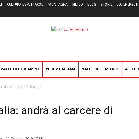
LE
CULTURA E SPETTACOLI
MONTAGNA
METEO
BLOG
STORIE
ECO ENERGETI
L'Eco
Vicentino
VALLE DEL CHIAMPO
PEDEMONTANA
VALLE DELL’ASTICO
ALTOP
rà al carcere di Oristano
alia: andrà al carcere di
o il
14 Gennaio 2019 17:51
)