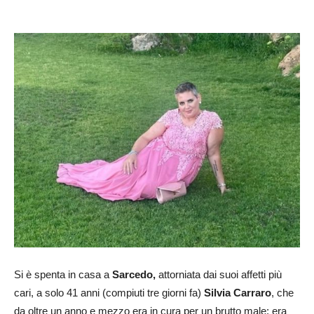
Si è spenta in casa a
Sarcedo,
attorniata dai suoi affetti più
cari, a solo 41 anni (compiuti tre giorni fa)
Silvia Carraro
, che
da oltre un anno e mezzo era in cura per un brutto male: era