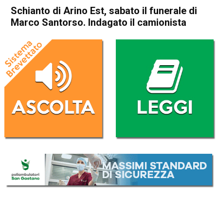
Schianto di Arino Est, sabato il funerale di
Marco Santorso. Indagato il camionista
Home
Thiene
Sarcedo
Cronaca
In Evidenza
Thiene
Sarcedo
Schianto di Arino Est, sabato
il funerale di Marco Santorso.
Indagato il camionista
Da
Mariagrazia Bonollo
7 Marzo 2019
(aggiornato il
7 Marzo 2019 19:15
)
ASCOLTA L'AUDIO