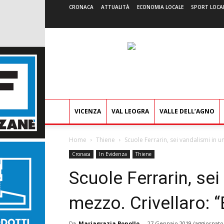
CRONACA
ATTUALITÀ
ECONOMIA LOCALE
SPORT LOCA
VICENZA
VAL LEOGRA
VALLE DELL’AGNO
Home
Thiene
Scuole Ferrarin, sei vandalismi in un
Cronaca
In Evidenza
Thiene
Scuole Ferrarin, se
mezzo. Crivellaro: “E
Da
Mariagrazia Bonollo
-
27 Gennaio 2019
(aggiornato