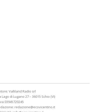
itore: Valliland Radio srl
a Lago di Lugano 27 – 36015 Schio (VI)
Iva 03945720245
edazione:
redazione@ecovicentino.it