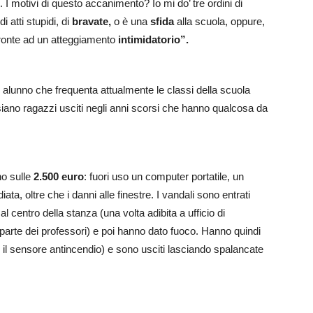
 I motivi di questo accanimento? Io mi do’ tre ordini di
i atti stupidi, di
bravate,
o è una
sfida
alla scuola, oppure,
fronte ad un atteggiamento
intimidatorio”.
he alunno che frequenta attualmente le classi della scuola
siano ragazzi usciti negli anni scorsi che hanno qualcosa da
no sulle
2.500 euro
: fuori uso un computer portatile, un
ta, oltre che i danni alle finestre. I vandali sono entrati
 centro della stanza (una volta adibita a ufficio di
 parte dei professori) e poi hanno dato fuoco. Hanno quindi
 il sensore antincendio) e sono usciti lasciando spalancate