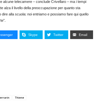
re alcune telecamere – conclude Crivellaro – ma i tempi
te alza il livello della preoccupazione per quanto sta
dire alla scuola: noi entriamo e possiamo fare qui quello
te”.
ssenger
Skype
Twitter
Email
errarin
Thiene