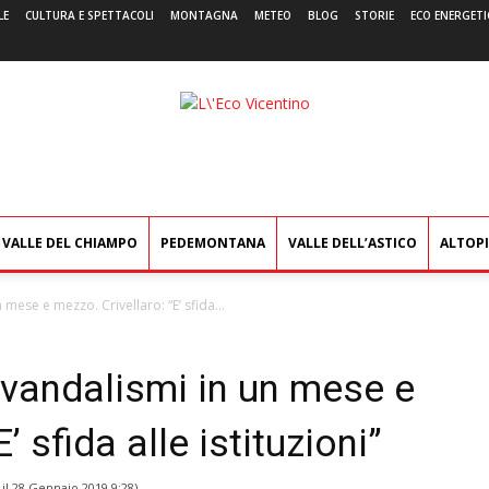
LE
CULTURA E SPETTACOLI
MONTAGNA
METEO
BLOG
STORIE
ECO ENERGETI
L'Eco
Vicentino
VALLE DEL CHIAMPO
PEDEMONTANA
VALLE DELL’ASTICO
ALTOP
 mese e mezzo. Crivellaro: “E’ sfida...
i vandalismi in un mese e
’ sfida alle istituzioni”
 il
28 Gennaio 2019 9:28
)