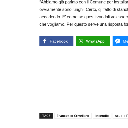
“Abbiamo già parlato con il Comune per installa
ovviamente sono lunghi. Certo, qil fatto di stanot
accadendo. E’ come se questi vandali volessero 
che vogliamo. Per questo serve una risposta for
Facebook
WhatsApp
Me
TAGS
Francesco Crivellaro
Incendio
scuole F