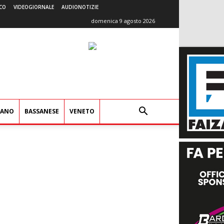
CO
VIDEOGIORNALE
AUDIONOTIZIE
domenica 9 agosto 2026
IANO
BASSANESE
VENETO