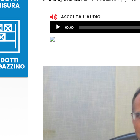
ASCOLTA L'AUDIO
Lettore
00:00
Audio