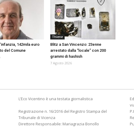
Thiene
l’infanzia, 142mila euro
Blitz a San Vincenzo: 23enne
nto del Comune
arrestato dalla “locale” con 200
grammi di hashish
6
7 Agosto 2026
L’Eco Vicentino è una testata giornalistica
Ed
vi
Registrazione n. 16/2016 del Registro Stampa del
P.
Tribunale di Vicenza
R
Direttore Responsabile: Mariagrazia Bonollo
Pu