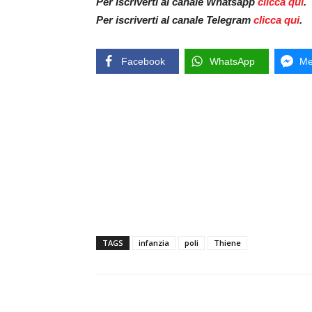
Per iscriverti al canale Whatsapp
clicca qui
.
Per iscriverti al canale Telegram
clicca qui
.
Facebook
WhatsApp
Me
TAGS
infanzia
poli
Thiene