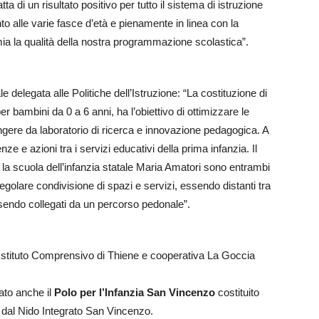
ratta di un risultato positivo per tutto il sistema di istruzione
nto alle varie fasce d’età e pienamente in linea con la
a la qualità della nostra programmazione scolastica”.
e delegata alle Politiche dell’Istruzione: “La costituzione di
r bambini da 0 a 6 anni, ha l’obiettivo di ottimizzare le
ungere da laboratorio di ricerca e innovazione pedagogica. A
e e azioni tra i servizi educativi della prima infanzia. Il
a scuola dell’infanzia statale Maria Amatori sono entrambi
egolare condivisione di spazi e servizi, essendo distanti tra
essendo collegati da un percorso pedonale”.
Istituto Comprensivo di Thiene e cooperativa La Goccia
vato anche il
Polo per l’Infanzia San Vincenzo
costituito
e dal Nido Integrato San Vincenzo.