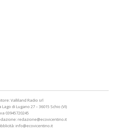
itore: Valliland Radio srl
a Lago di Lugano 27 – 36015 Schio (VI)
Iva 03945720245
edazione:
redazione@ecovicentino.it
bblicità:
info@ecovicentino.it