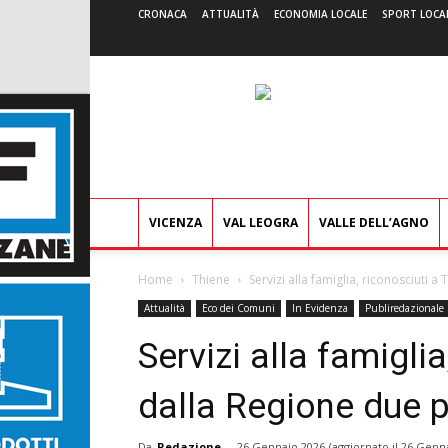
CRONACA
ATTUALITÀ
ECONOMIA LOCALE
SPORT LOCA
VICENZA
VAL LEOGRA
VALLE DELL’AGNO
Home
Thiene
Servizi alla famiglia, riconosciuti a
Attualità
Eco dei Comuni
In Evidenza
Publiredazionale
Servizi alla famigli
dalla Regione due po
Da
Redazione
-
26 Gennaio 2026
(aggiornato il
26 Genna