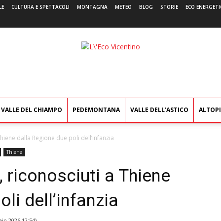
LE
CULTURA E SPETTACOLI
MONTAGNA
METEO
BLOG
STORIE
ECO ENERGETI
L'Eco
Vicentino
VALLE DEL CHIAMPO
PEDEMONTANA
VALLE DELL’ASTICO
ALTOP
 Thiene dalla Regione due poli dell’infanzia
Thiene
a, riconosciuti a Thiene
li dell’infanzia
io 2026 12:54
)