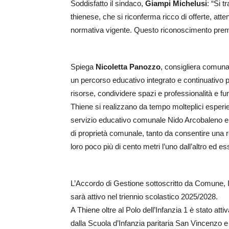
Soddisfatto il sindaco,
Giampi Michelusi
: “Si t
thienese, che si riconferma ricco di offerte, atte
normativa vigente. Questo riconoscimento premi
Spiega
Nicoletta Panozzo
, consigliera comunal
un percorso educativo integrato e continuativo pe
risorse, condividere spazi e professionalità e f
Thiene si realizzano da tempo molteplici esperienz
servizio educativo comunale Nido Arcobaleno e l
di proprietà comunale, tanto da consentire una r
loro poco più di cento metri l’uno dall’altro ed 
L’Accordo di Gestione sottoscritto da Comune, 
sarà attivo nel triennio scolastico 2025/2028.
A Thiene oltre al Polo dell’Infanzia 1 è stato atti
dalla Scuola d’Infanzia paritaria San Vincenzo 