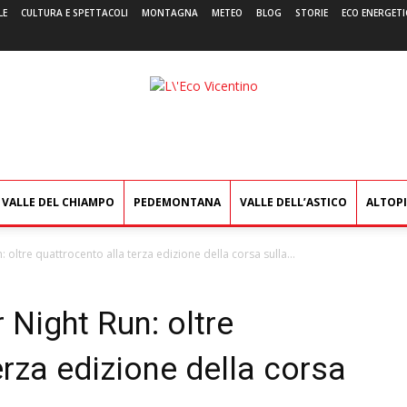
LE
CULTURA E SPETTACOLI
MONTAGNA
METEO
BLOG
STORIE
ECO ENERGETI
L'Eco
Vicentino
VALLE DEL CHIAMPO
PEDEMONTANA
VALLE DELL’ASTICO
ALTOP
ltre quattrocento alla terza edizione della corsa sulla...
Night Run: oltre
erza edizione della corsa