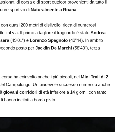
ionati di corsa e di sport outdoor provenienti da tutto il
cuore sportivo di
Naturalmente a Roana
.
con quasi 200 metri di dislivello, ricca di numerosi
eti al via. Il primo a tagliare il traguardo è stato
Andrea
isara
(49’01”) e
Lorenzo Spagnolo
(49”44). In ambito
 secondo posto per
Jacklin De Marchi
(58’43”), terza
a corsa ha coinvolto anche i più piccoli, nel
Mini Trail di 2
ondo del Campolongo. Un piacevole successo numerico anche
0 giovani corridori
di età inferiore a 14 giorni, con tanto
li hanno incitati a bordo pista.