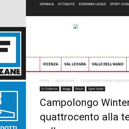
CRONACA
ATTUALITÀ
ECONOMIA LOCALE
SPORT LOCA
VICENZA
VAL LEOGRA
VALLE DELL’AGNO
Home
Sport locale
Campolongo Winter Night Run: o
In Evidenza
Asiago
Rotzo
Sport locale
Campolongo Winter 
quattrocento alla t