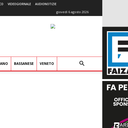
CO
VIDEOGIORNALE
AUDIONOTIZIE
giovedì 6 agosto 2026
IANO
BASSANESE
VENETO