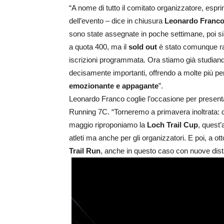
“A nome di tutto il comitato organizzatore, esp
dell’evento – dice in chiusura
Leonardo Franc
sono state assegnate in poche settimane, poi sia
a quota 400, ma il
sold out
è stato comunque rag
iscrizioni programmata. Ora stiamo già studian
decisamente importanti, offrendo a molte più p
emozionante e appagante
”.
Leonardo Franco coglie l’occasione per presentar
Running 7C. “Torneremo a primavera inoltrata: d
maggio riproponiamo la
Loch Trail Cup
, quest
atleti ma anche per gli organizzatori. E poi, a ott
Trail Run
, anche in questo caso con nuove dist