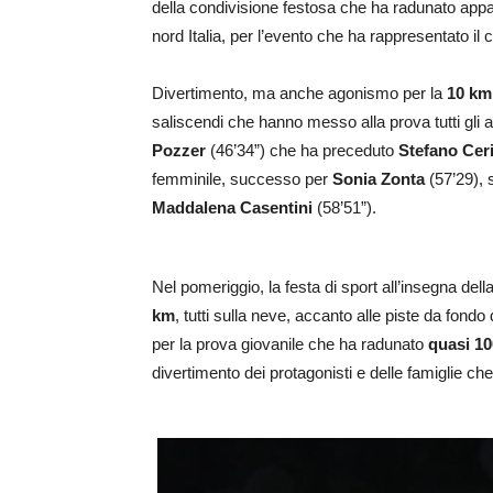
della condivisione festosa che ha radunato appass
nord Italia, per l’evento che ha rappresentato il 
Divertimento, ma anche agonismo per la
10 km
saliscendi che hanno messo alla prova tutti gli atl
Pozzer
(46’34”) che ha preceduto
Stefano Cer
femminile, successo per
Sonia Zonta
(57’29),
Maddalena Casentini
(58’51”).
Nel pomeriggio, la festa di sport all’insegna dell
km
, tutti sulla neve, accanto alle piste da f
per la prova giovanile che ha radunato
quasi 10
divertimento dei protagonisti e delle famiglie che 