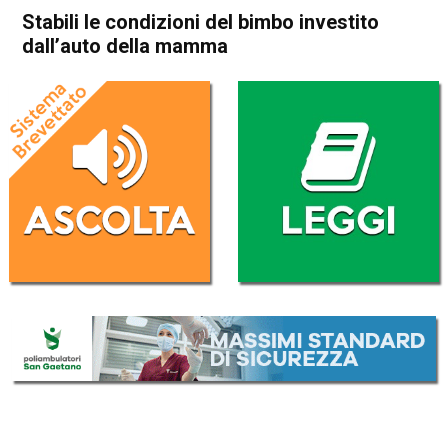
Stabili le condizioni del bimbo investito
dall’auto della mamma
Home
Thiene
Cronaca
In Evidenza
Thiene
Stabili le condizioni del bimbo
investito dall’auto della
mamma
Da
Redazione
20 Maggio 2026
(aggiornato il
20 Maggio 2026 19:39
)
ASCOLTA L'AUDIO