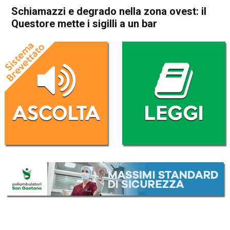
Schiamazzi e degrado nella zona ovest: il
Questore mette i sigilli a un bar
Home
Vicenza
Cronaca
In Evidenza
Vicenza
Schiamazzi e degrado nella
zona ovest: il Questore mette
i sigilli a un bar
Da
Redazione
20 Maggio 2026
(aggiornato il
20 Maggio 2026 19:42
)
ASCOLTA L'AUDIO