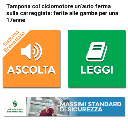
Tampona col ciclomotore un’auto ferma
sulla carreggiata: ferite alle gambe per una
17enne
Home
Thiene
Cronaca
In Evidenza
Thiene
Tampona col ciclomotore
un’auto ferma sulla
carreggiata: ferite alle gambe
per una 17enne
Da
Redazione
25 Agosto 2025
(aggiornato il
26 Agosto 2025 11:59
)