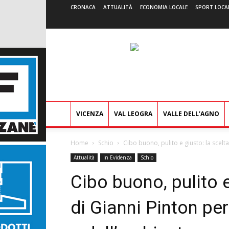
CRONACA
ATTUALITÀ
ECONOMIA LOCALE
SPORT LOCA
VICENZA
VAL LEOGRA
VALLE DELL’AGNO
Home
Schio
Cibo buono, pulito e giusto: la scelta
Attualità
In Evidenza
Schio
Cibo buono, pulito e
di Gianni Pinton per 