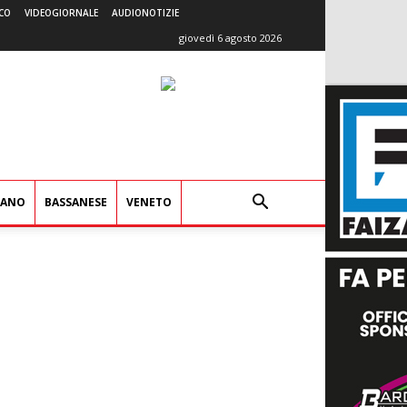
CO
VIDEOGIORNALE
AUDIONOTIZIE
giovedì 6 agosto 2026
IANO
BASSANESE
VENETO