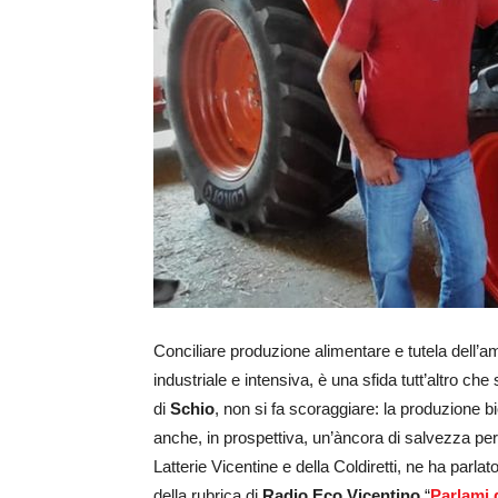
Conciliare produzione alimentare e tutela dell’a
industriale e intensiva, è una sfida tutt’altro c
di
Schio
, non si fa scoraggiare: la produzione bi
anche, in prospettiva, un’àncora di salvezza per i
Latterie Vicentine e della Coldiretti, ne ha parla
della rubrica di
Radio Eco Vicentino
“
Parlami 