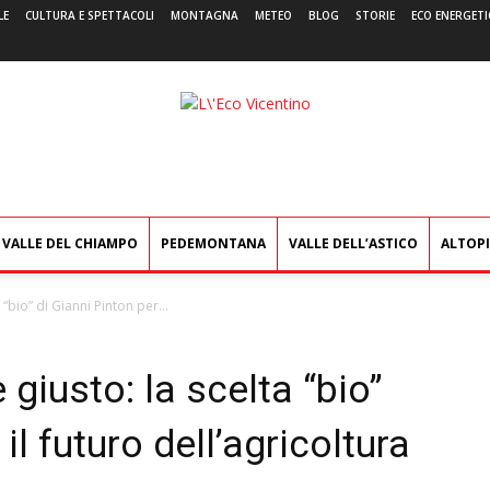
LE
CULTURA E SPETTACOLI
MONTAGNA
METEO
BLOG
STORIE
ECO ENERGETI
L'Eco
Vicentino
VALLE DEL CHIAMPO
PEDEMONTANA
VALLE DELL’ASTICO
ALTOP
 “bio” di Gianni Pinton per...
 giusto: la scelta “bio”
il futuro dell’agricoltura