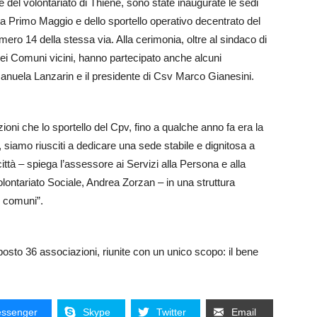
e del volontariato di Thiene, sono state inaugurate le sedi
 via Primo Maggio e dello sportello operativo decentrato del
umero 14 della stessa via. Alla cerimonia, oltre al sindaco di
ei Comuni vicini, hanno partecipato anche alcuni
Manuela Lanzarin e il presidente di Csv Marco Gianesini.
oni che lo sportello del Cpv, fino a qualche anno fa era la
 siamo riusciti a dedicare una sede stabile e dignitosa a
ittà – spiega l’assessore ai Servizi alla Persona e alla
olontariato Sociale, Andrea Zorzan – in una struttura
i comuni”.
posto 36 associazioni, riunite con un unico scopo: il bene
ssenger
Skype
Twitter
Email