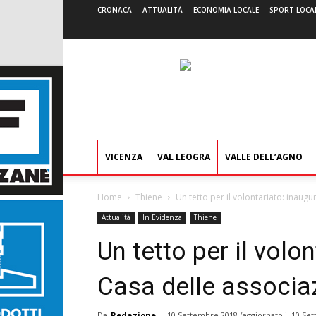
CRONACA
ATTUALITÀ
ECONOMIA LOCALE
SPORT LOCA
VICENZA
VAL LEOGRA
VALLE DELL’AGNO
Home
Thiene
Un tetto per il volontariato: inaugur
Attualità
In Evidenza
Thiene
Un tetto per il volon
Casa delle associaz
Da
Redazione
-
10 Settembre 2018
(aggiornato il
10 Set