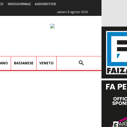
CO
VIDEOGIORNALE
AUDIONOTIZIE
sabato 8 agosto 2026
IANO
BASSANESE
VENETO