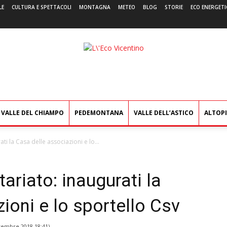
LE
CULTURA E SPETTACOLI
MONTAGNA
METEO
BLOG
STORIE
ECO ENERGETI
L'Eco
Vicentino
VALLE DEL CHIAMPO
PEDEMONTANA
VALLE DELL’ASTICO
ALTOP
ati la Casa delle associazioni e lo...
tariato: inaugurati la
ioni e lo sportello Csv
tembre 2018 18:41
)