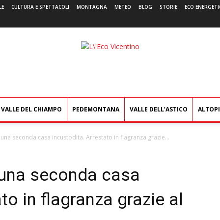
LE
CULTURA E SPETTACOLI
MONTAGNA
METEO
BLOG
STORIE
ECO ENERGETI
L'Eco
Vicentino
VALLE DEL CHIAMPO
PEDEMONTANA
VALLE DELL’ASTICO
ALTOP
n una seconda casa incustodita. Arrestato in flagranza grazie...
n una seconda casa
to in flagranza grazie al