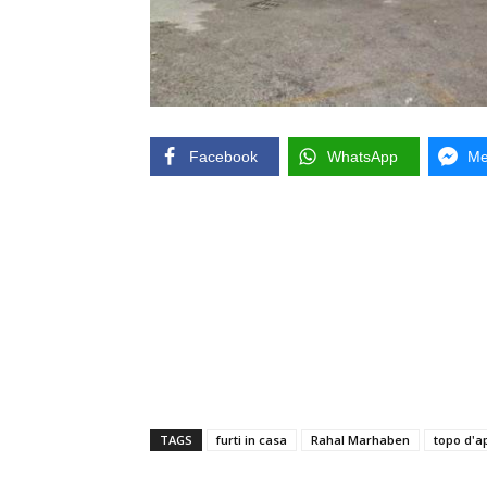
Facebook
WhatsApp
Me
TAGS
furti in casa
Rahal Marhaben
topo d'a