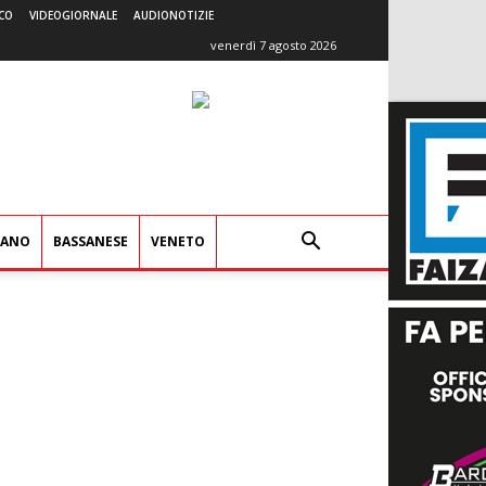
CO
VIDEOGIORNALE
AUDIONOTIZIE
venerdì 7 agosto 2026
IANO
BASSANESE
VENETO