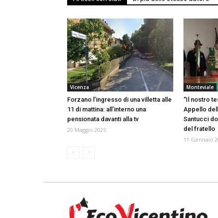
Vicenza
Monteviale
Forzano l’ingresso di una villetta alle
“Il nostro t
11 di mattina: all’interno una
Appello dell
pensionata davanti alla tv
Santucci dop
del fratello
20 Maggio 2025
11 Gennaio 2