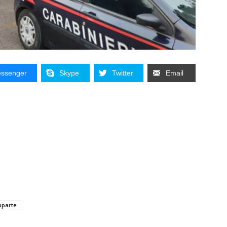
ssenger
Skype
Twitter
Email
pparte