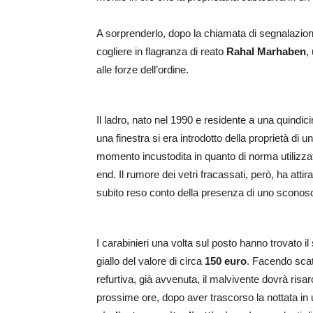
A sorprenderlo, dopo la chiamata di segnalazione,
cogliere in flagranza di reato
Rahal Marhaben
,
alle forze dell’ordine.
Il ladro, nato nel 1990 e residente a una quindici
una finestra si era introdotto della proprietà di
momento incustodita in quanto di norma utilizz
end. Il rumore dei vetri fracassati, però, ha attir
subito reso conto della presenza di uno sconosciut
I carabinieri una volta sul posto hanno trovato i
giallo del valore di circa
150 euro
. Facendo scatt
refurtiva, già avvenuta, il malvivente dovrà risarc
prossime ore, dopo aver trascorso la nottata in 