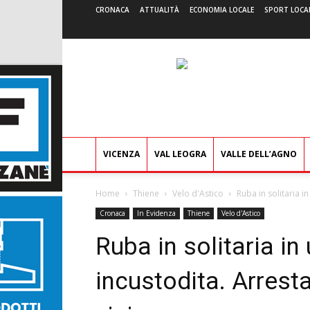
CRONACA
ATTUALITÀ
ECONOMIA LOCALE
SPORT LOCA
VICENZA
VAL LEOGRA
VALLE DELL’AGNO
Home
Thiene
Velo d'Astico
Ruba in solitaria i
Cronaca
In Evidenza
Thiene
Velo d'Astico
Ruba in solitaria i
incustodita. Arresta