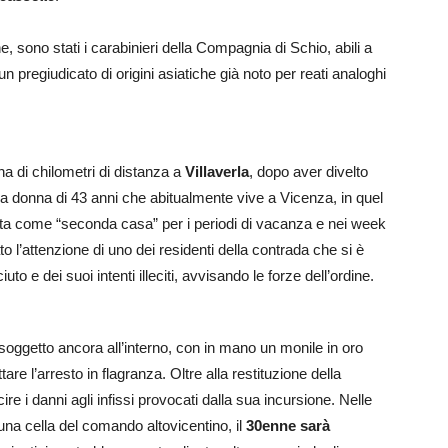
 sono stati i carabinieri della Compagnia di Schio, abili a
 un pregiudicato di origini asiatiche già noto per reati analoghi
na di chilometri di distanza a
Villaverla
, dopo aver divelto
 una donna di 43 anni che abitualmente vive a Vicenza, in quel
ata come “seconda casa” per i periodi di vacanza e nei week
ato l’attenzione di uno dei residenti della contrada che si è
o e dei suoi intenti illeciti, avvisando le forze dell’ordine.
l soggetto ancora all’interno, con in mano un monile in oro
are l’arresto in flagranza. Oltre alla restituzione della
ire i danni agli infissi provocati dalla sua incursione. Nelle
una cella del comando altovicentino, il
30enne sarà