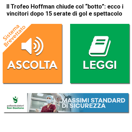
Il Trofeo Hoffman chiude col “botto”: ecco i
vincitori dopo 15 serate di gol e spettacolo
Home
Thiene
Villaverla
In Evidenza
Publiredazionale
Sport locale
Thiene
Villaverla
Il Trofeo Hoffman chiude col
“botto”: ecco i vincitori dopo
15 serate di gol e spettacolo
Da
Redazione
9 Luglio 2024
(aggiornato il
9 Luglio 2024 17:46
)
ASCOLTA L'AUDIO