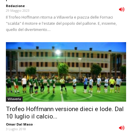
Redazione
-
29 Maggio 2023
Il Trofeo Hoffmann ritorna a Villaverla e piazza delle Fornaci
"scalda" il motore e l'estate del popolo del pallone. E, insieme,
quello del divertimento....
Villaverla
Trofeo Hoffmann versione dieci e lode. Dal
10 luglio il calcio...
Omar Dal Maso
-
3 Luglio 2018