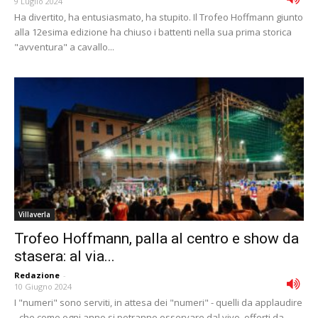
9 Luglio 2024
Ha divertito, ha entusiasmato, ha stupito. Il Trofeo Hoffmann giunto
alla 12esima edizione ha chiuso i battenti nella sua prima storica
"avventura" a cavallo...
Villaverla
Trofeo Hoffmann, palla al centro e show da
stasera: al via...
Redazione
-
10 Giugno 2024
I "numeri" sono serviti, in attesa dei "numeri" - quelli da applaudire
- che come ogni anno si potranno osservare dal vivo, offerti da...