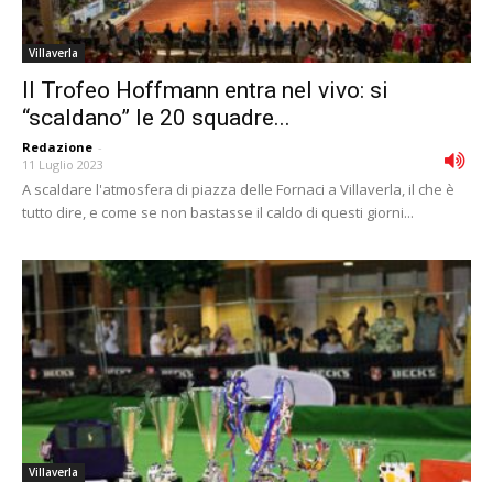
Villaverla
Il Trofeo Hoffmann entra nel vivo: si
“scaldano” le 20 squadre...
Redazione
-
11 Luglio 2023
A scaldare l'atmosfera di piazza delle Fornaci a Villaverla, il che è
tutto dire, e come se non bastasse il caldo di questi giorni...
Villaverla