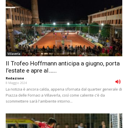
Villaverla
Il Trofeo Hoffmann anticipa a giugno, porta
l’estate e apre al…...
Redazione
-
8 Maggio 2024
La notizia è ancora calda, appena sfornata dal quartier generale di
Piazza delle Fornaci a Villaverla, così come caliente c'è da
scommettere sarà l'ambiente intorno...