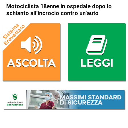
Motociclista 18enne in ospedale dopo lo
schianto all’incrocio contro un’auto
Home
Thiene
Villaverla
Cronaca
In Evidenza
Thiene
Villaverla
Motociclista 18enne in
ospedale dopo lo schianto
all’incrocio contro un’auto
Da
Redazione
13 Maggio 2026
(aggiornato il
13 Maggio 2026 16:23
)
ASCOLTA L'AUDIO