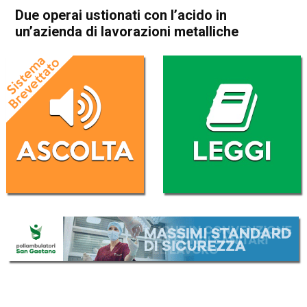
Due operai ustionati con l’acido in
un’azienda di lavorazioni metalliche
Home
Thiene
Zanè
Cronaca
In Evidenza
Thiene
Zanè
Due operai ustionati con
l’acido in un’azienda di
lavorazioni metalliche
Da
Mariagrazia Bonollo
26 Febbraio 2026
(aggiornato il
26 Febbraio 2026 20:05
)
ASCOLTA L'AUDIO