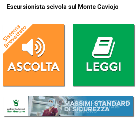
Escursionista scivola sul Monte Caviojo
Home
Thiene
Arsiero
Thiene
Arsiero
Cronaca
In Evidenza
Escursionista scivola sul
Monte Caviojo
Da
Redazione
24 Maggio 2026
(aggiornato il
24 Maggio 2026 18:41
)
ASCOLTA L'AUDIO
Lettore
00:00
00:00